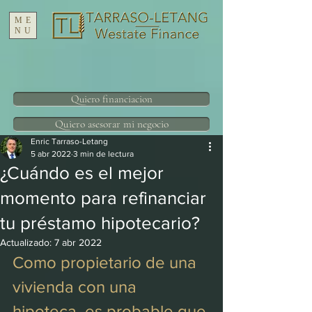
ME
NU
Quiero financiacion
Quiero asesorar mi negocio
Enric Tarraso-Letang
5 abr 2022
3 min de lectura
¿Cuándo es el mejor
momento para refinanciar
tu préstamo hipotecario?
Actualizado:
7 abr 2022
Como propietario de una 
vivienda con una 
hipoteca, es probable que 