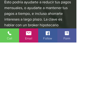
Esto podría ayudarte a reducir tus pagos 
mensuales, o ayudarte a mantener tus 
pagos a tiempo, e incluso ahorrarte 
intereses a largo plazo. La clave es 
hablar con un broker hipotecario 
acreditado por la Asociación 
Hipotecaria y Financiera de Australia 
Call
Email
Follow
Form
(MFAA) que generalmente tiene acceso 
a muchos prestamistas y sus productos 
y tiene la experiencia para ayudarte a 
través del proceso de solicitud de 
refinanciamiento.
Quieres saber mas?
Envianos un mensaje
 o 
reserva una cita 
gratuita online.