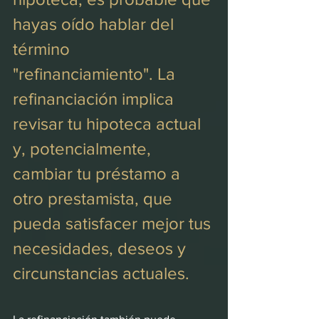
hayas oído hablar del 
término 
"refinanciamiento". La 
refinanciación implica 
revisar tu hipoteca actual 
y, potencialmente, 
cambiar tu préstamo a 
otro prestamista, que 
pueda satisfacer mejor tus 
necesidades, deseos y 
circunstancias actuales.