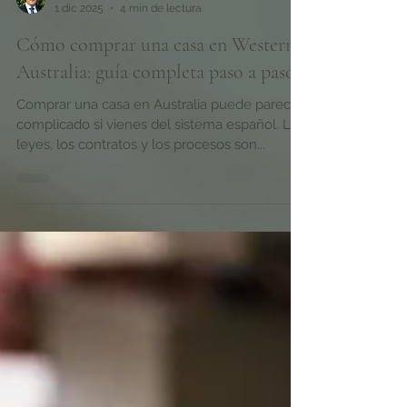
Enric Tarraso-Letang
1 dic 2025
4 min de lectura
Cómo comprar una casa en Western
Australia: guía completa paso a paso
Comprar una casa en Australia puede parecer
complicado si vienes del sistema español. Las
leyes, los contratos y los procesos son...