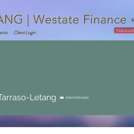
Videoconf
acto
Client Login
 Tarraso-Letang
Administrador