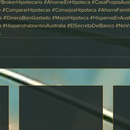
#BrokerHipotecario
#AhorrarEnHipoteca
#CasaPropiaAust
e
#CompararHipotecas
#ConsejosHipoteca
#AhorroFamili
s
#DineroBienGastado
#MejorHipoteca
#HispanosEnAustr
a
#HispanohablantesAustralia
#ElSecretoDelBanco
#NoVa
s