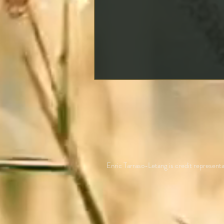
Enric Tarraso-Letang is credit repres
Lo que todo director de
empresa debe saber sobre la
deuda con la ATO y los
préstamos personales para
vivienda