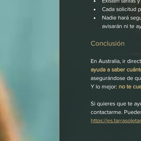
Existen tarifas 
Cada solicitud p
Nadie hará segu
avisarán ni te 
Conclusión
En Australia, ir dir
ayuda a saber cuánt
asegurándose de que
Y lo mejor: 
no te cu
Si quieres que te ay
contactarme. Puedes
https://es.tarrasole