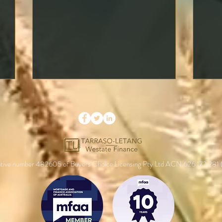
entative number 482605 of Buyers Choice Licensing Pty Ltd ACN 626 172 281
¿Qué es un “rate lock” y vale
Cóm
la pena usarlo?
una 
para