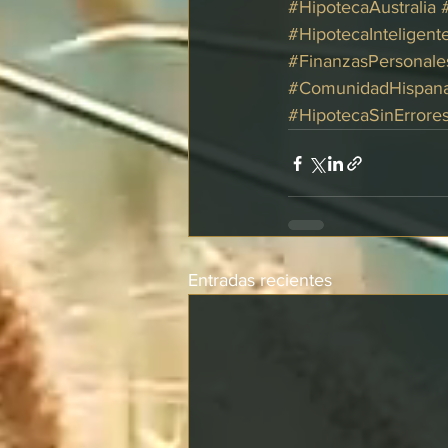
#HipotecaAustralia
#HipotecaInteligent
#FinanzasPersonale
#ComunidadHispan
#HipotecaSinErrore
Entradas recientes