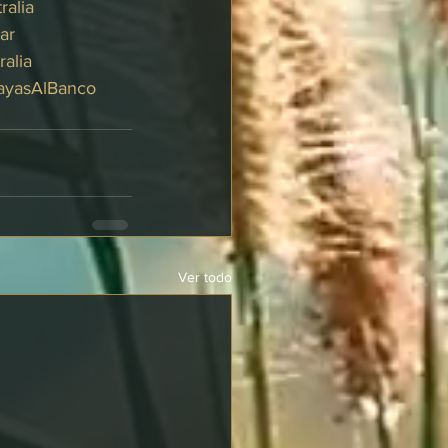
ralia
ar
alia
yasAlBanco
Ver todo