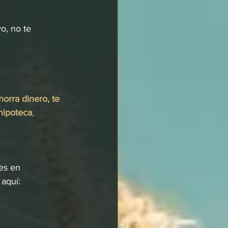
o, no te 
horra dinero, te 
hipoteca
, 
es en 
aquí: 