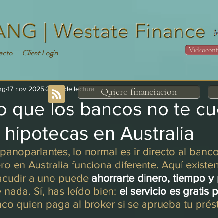
Videoconf
acto
Client Login
ng
17 nov 2025
2 min de lectura
Quiero financiacion
to que los bancos no te c
 hipotecas en Australia
spanoparlantes, lo normal es ir directo al banco
ro en Australia funciona diferente. Aquí existen
acudir a uno puede 
ahorrarte dinero, tiempo y
 nada. Sí, has leído bien: 
el servicio es gratis p
co quien paga al broker si se aprueba tu pré