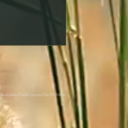
 (Australian Credit Licence No.509484)
o Hacer una Oferta por
Vivienda: Pasos Clave
 Protegerte