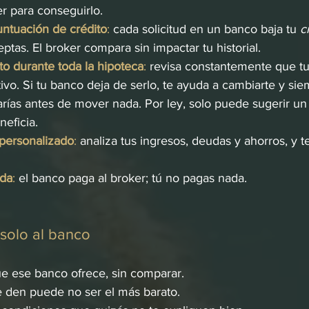
er para conseguirlo.
untuación de crédito
:
 cada solicitud en un banco baja tu 
c
eptas. El broker compara sin impactar tu historial.
 durante toda la hipoteca
:
 revisa constantemente que tu 
ivo. Si tu banco deja de serlo, te ayuda a cambiarte y si
arías antes de mover nada. Por ley, solo puede sugerir un
neficia.
personalizado
:
 analiza tus ingresos, deudas y ahorros, y t
ada
:
 el banco paga al broker; tú no pagas nada.
 solo al banco
ue ese banco ofrece, sin comparar.
te den puede no ser el más barato.