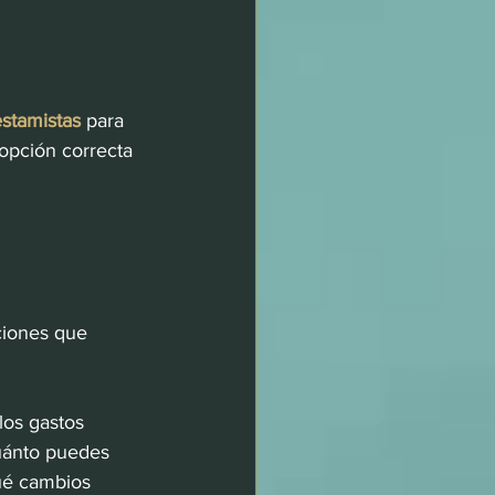
stamistas
 para 
 opción correcta 
ciones que 
los gastos 
uánto puedes 
qué cambios 