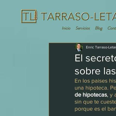
Inicio
Servicios
Blog
Cont
Enric Tarraso-Leta
El secre
sobre las
En los paises hi
una hipoteca. Pe
de hipotecas
,
 y 
sin que te cueste
porque es el ban