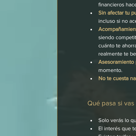
financieros hac
Sin afectar tu p
incluso si no ac
Acompañamiento
siendo competit
cuánto te ahorr
realmente te be
Asesoramiento 
momento.
No te cuesta n
Qué pasa si vas
Solo verás lo q
El interés que 