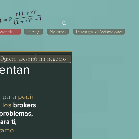
erencia
F.A.Q.
Nosotros
Descargos y Declaraciones
Quiero asesorar mi negocio
uentan
 para pedir 
 los 
brokers 
 problemas,
ara ti,
stamo.