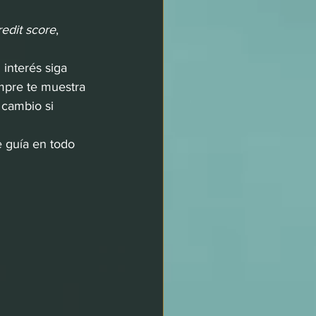
redit score
, 
interés siga 
empre te muestra 
 cambio si 
e guía en todo 