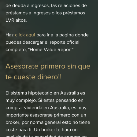
de deuda a ingresos, las relaciones de 
préstamos a ingresos o los préstamos 
LVR altos.
Haz 
click aqui
 para ir a la pagina donde 
puedes descargar el reporte oficial 
completo, "Home Value Report".
Asesorate primero sin que 
te cueste dinero!!
El sistema hipotecario en Australia es 
muy complejo. Si estas pensando en 
comprar vivienda en Australia, es muy 
importante asesorarse primero con un 
broker, por norma general esto no tiene 
coste para ti. Un broker te hara un 
analisis de tu capacidad de compra en 