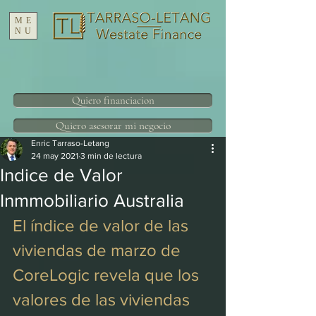
ME
NU
Quiero financiacion
Quiero asesorar mi negocio
Enric Tarraso-Letang
24 may 2021
3 min de lectura
Indice de Valor
Inmmobiliario Australia
El índice de valor de las 
viviendas de marzo de 
CoreLogic revela que los 
valores de las viviendas 