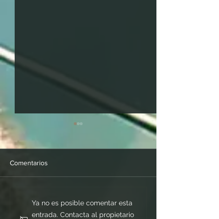
Comentarios
¿Qué es un “rate lock” y
Cómo Hacer una 
Ya no es posible comentar esta
vale la pena usarlo?
por una Vivienda
entrada. Contacta al propietario