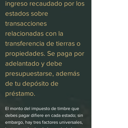
ingreso recaudado por los 
estados sobre 
transacciones 
relacionadas con la 
transferencia de tierras o 
propiedades. Se paga por 
adelantado y debe 
presupuestarse, además 
de tu depósito de 
préstamo.
El monto del impuesto de timbre que 
debes pagar difiere en cada estado; sin 
embargo, hay tres factores universales, 