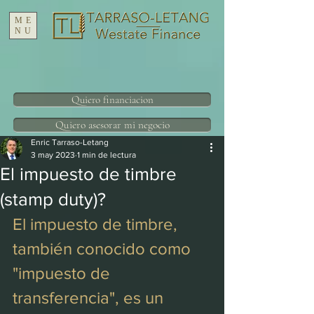
ME
NU
Quiero financiacion
Quiero asesorar mi negocio
Enric Tarraso-Letang
3 may 2023
1 min de lectura
El impuesto de timbre
(stamp duty)?
El impuesto de timbre, 
también conocido como 
"impuesto de 
transferencia", es un 