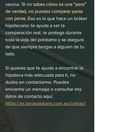
vecino. 
Si no sabes cómo es una “pera” 
de verdad, no puedes comparar peras 
con peras.
 Eso es lo que hace un bróker 
hipotecario: te ayuda a ver la 
comparación real, te protege durante 
toda la vida del préstamo y se asegura 
de que siempre tengas a alguien de tu 
lado.
Si quieres que te ayude a encontrar la 
hipoteca más adecuada para ti, no 
dudes en contactarme. Puedes 
enviarme un mensaje o consultar mis 
datos de contacto aquí: 
https://es.tarrasoletang.com.au/contact