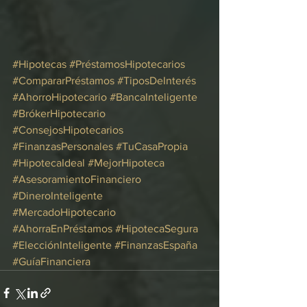
#Hipotecas
#PréstamosHipotecarios
#CompararPréstamos
#TiposDeInterés
#AhorroHipotecario
#BancaInteligente
#BrókerHipotecario
#ConsejosHipotecarios
#FinanzasPersonales
#TuCasaPropia
#HipotecaIdeal
#MejorHipoteca
#AsesoramientoFinanciero
#DineroInteligente
#MercadoHipotecario
#AhorraEnPréstamos
#HipotecaSegura
#ElecciónInteligente
#FinanzasEspaña
#GuíaFinanciera