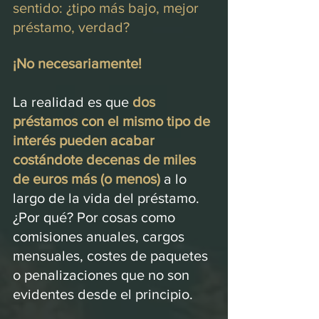
sentido: ¿tipo más bajo, mejor 
préstamo, verdad?
¡No necesariamente!
La realidad es que 
dos 
préstamos con el mismo tipo de 
interés pueden acabar 
costándote decenas de miles 
de euros más (o menos)
 a lo 
largo de la vida del préstamo. 
¿Por qué? Por cosas como 
comisiones anuales, cargos 
mensuales, costes de paquetes 
o penalizaciones que no son 
evidentes desde el principio.