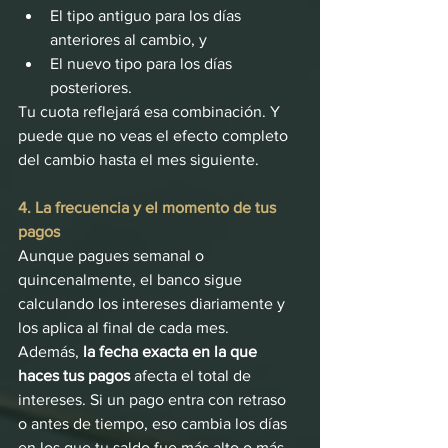
El tipo antiguo para los días 
anteriores al cambio, y
El nuevo tipo para los días 
posteriores.
Tu cuota reflejará esa combinación. Y 
puede que no veas el efecto completo 
del cambio hasta el mes siguiente.
4. La frecuencia y el momento de tus 
pagos
Aunque pagues semanal o 
quincenalmente, el banco sigue 
calculando los intereses diariamente y 
los aplica al final de cada mes.
Además, 
la fecha exacta en la que 
haces tus pagos
 afecta el total de 
intereses. Si un pago entra con retraso 
o antes de tiempo, eso cambia los días 
en los que tu saldo fue más alto o más 