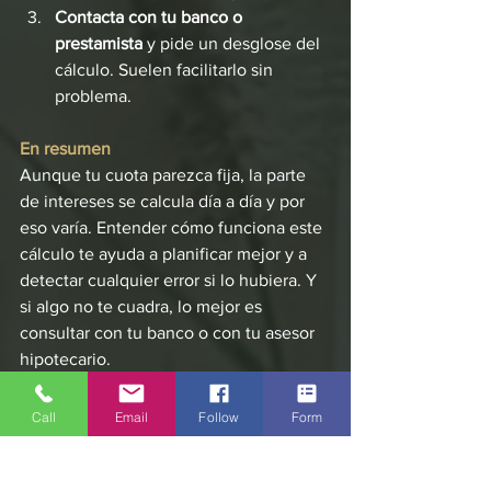
Contacta con tu banco o 
prestamista
 y pide un desglose del 
cálculo. Suelen facilitarlo sin 
problema.
En resumen
Aunque tu cuota parezca fija, la parte 
de intereses se calcula día a día y por 
eso varía. Entender cómo funciona este 
cálculo te ayuda a planificar mejor y a 
detectar cualquier error si lo hubiera. Y 
si algo no te cuadra, lo mejor es 
consultar con tu banco o con tu asesor 
hipotecario.
Necesitas un mortgage broker? 
Call
Email
Follow
Form
Llamanos