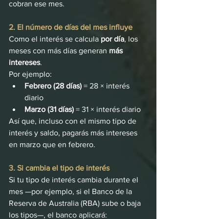
cobran ese mes.
2. El número de días del mes influye
Como el interés se calcula 
por día
, los 
meses con más días generan 
más 
intereses
.
Por ejemplo:
Febrero (28 días)
 = 28 × interés 
diario
Marzo (31 días)
 = 31 × interés diario
Así que, incluso con el mismo tipo de 
interés y saldo, pagarás más intereses 
en marzo que en febrero.
3. Si cambia el tipo de interés
Si tu tipo de interés cambia durante el 
mes —por ejemplo, si el Banco de la 
Reserva de Australia (RBA) sube o baja 
los tipos—, el banco aplicará: