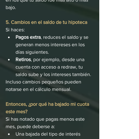
bajo.
5. Cambios en el saldo de tu hipoteca
Si haces:
Pagos extra
, reduces el saldo y se 
generan menos intereses en los 
días siguientes.
Retiros
, por ejemplo, desde una 
cuenta con acceso a redraw, tu 
saldo sube y los intereses también.
Incluso cambios pequeños pueden 
notarse en el cálculo mensual.
Entonces, ¿por qué ha bajado mi cuota 
este mes?
Si has notado que pagas menos este 
mes, puede deberse a:
Una bajada del tipo de interés 