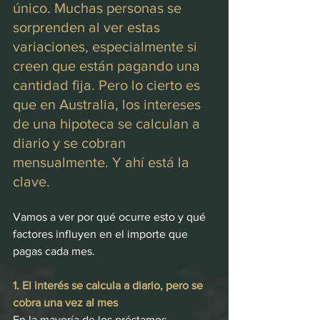
único. Muchas personas se 
sorprenden al ver estas 
variaciones, especialmente si 
creen que están pagando una 
cantidad fija. Pero lo cierto es 
que en Australia, los intereses 
de una hipoteca se calculan a 
diario y se cobran 
mensualmente. Y ahí está la 
clave.
Vamos a ver por qué ocurre esto y qué 
factores influyen en el importe que 
pagas cada mes.
1. El interés se calcula a diario, pero se 
cobra una vez al mes
En la mayoría de los préstamos 