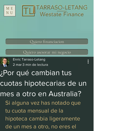
ME
NU
Quiero financiacion
Quiero asesorar mi negocio
Enric Tarraso-Letang
2 mar
3 min de lectura
¿Por qué cambian tus
cuotas hipotecarias de un
mes a otro en Australia?
Si alguna vez has notado que 
tu cuota mensual de la 
hipoteca cambia ligeramente 
de un mes a otro, no eres el 